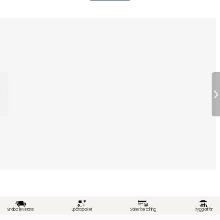
Snabb leverans
Spåra paket
Säker betalning
Trygg affär