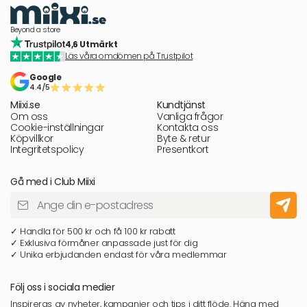
Beyond a store
4,6 Utmärkt
Läs våra omdömen på Trustpilot
Google
4.4/5
Miixi.se
Kundtjänst
Om oss
Vanliga frågor
Cookie-inställningar
Kontakta oss
Köpvillkor
Byte & retur
Integritetspolicy
Presentkort
Gå med i Club Miixi
✓ Handla för 500 kr och få 100 kr rabatt
✓ Exklusiva förmåner anpassade just för dig
✓ Unika erbjudanden endast för våra medlemmar
Följ oss i sociala medier
Inspireras av nyheter, kampanjer och tips i ditt flöde. Häng med