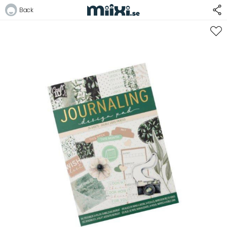
30%
Back
Logga in
E-postadress
Lösenord
Logga in
Bli medlem i Club Miixi
Glömt ditt lösenord?
Ansök om att bli B2B-kund