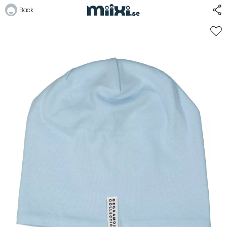
30%
Back
Logga in
E-postadress
Lösenord
Logga in
Bli medlem i Club Miixi
Glömt ditt lösenord?
Ansök om att bli B2B-kund