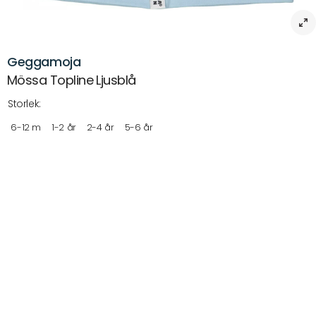
Geggamoja
Mössa Topline Ljusblå
Storlek:
6-12 m
1-2 år
2-4 år
5-6 år
Beskrivning
Geggamojas absoluta klassiker! Toplinemössan. En lite högre
modell som får en tuff passform. Mjuk och skön, perfekt för
vår/sommar och höst.
Passar baby, barn och vuxna.
Bra passform
Artikelnr:
Leverans & returer