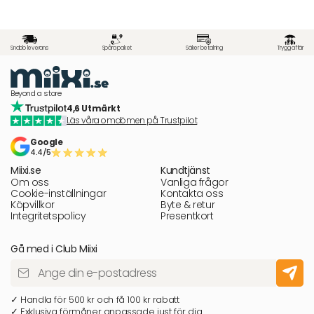
Snabb leverans
Spåra paket
Säker betalning
Trygg affär
Beyond a store
4,6 Utmärkt
Läs våra omdömen på Trustpilot
Google
4.4/5
Miixi.se
Kundtjänst
Om oss
Vanliga frågor
Cookie-inställningar
Kontakta oss
Köpvillkor
Byte & retur
Integritetspolicy
Presentkort
Gå med i Club Miixi
✓ Handla för 500 kr och få 100 kr rabatt
✓ Exklusiva förmåner anpassade just för dig