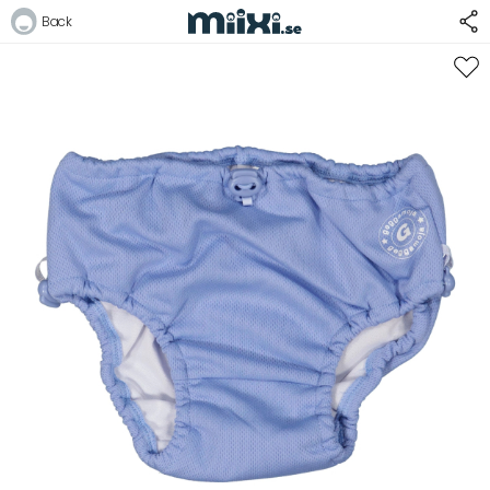
40%
Back
Logga in
E-postadress
Lösenord
Logga in
Bli medlem i Club Miixi
Glömt ditt lösenord?
Ansök om att bli B2B-kund