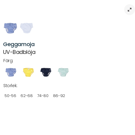
Geggamoja
UV-Badblöja
Färg:
Storlek:
50-56
62-68
74-80
86-92
Beskrivning
Geggamojas UV Babybyxa
Geggamojas UV babybyxa är specifikt designad för att skydda din