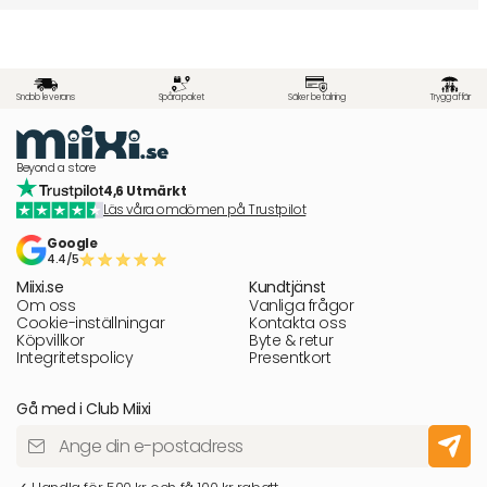
Snabb leverans
Spåra paket
Säker betalning
Trygg affär
Beyond a store
4,6 Utmärkt
Läs våra omdömen på Trustpilot
Google
4.4/5
Miixi.se
Kundtjänst
Om oss
Vanliga frågor
Cookie-inställningar
Kontakta oss
Köpvillkor
Byte & retur
Integritetspolicy
Presentkort
Gå med i Club Miixi