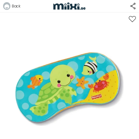
54%
Back
Logga in
E-postadress
Lösenord
Logga in
Bli medlem i Club Miixi
Glömt ditt lösenord?
Ansök om att bli B2B-kund