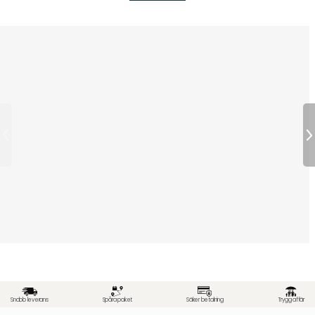
Snabb leverans
Spåra paket
Säker betalning
Trygg affär