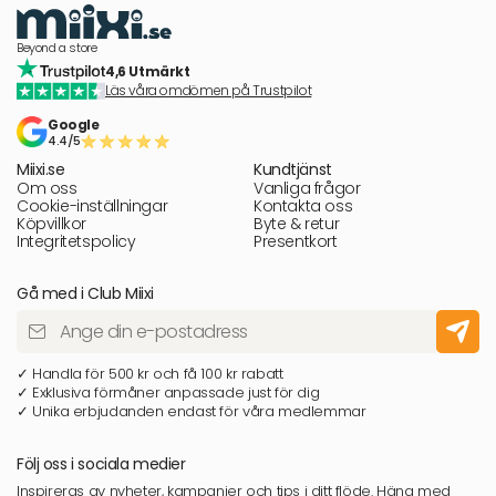
Beyond a store
4,6 Utmärkt
Läs våra omdömen på Trustpilot
Google
4.4/5
Miixi.se
Kundtjänst
Om oss
Vanliga frågor
Cookie-inställningar
Kontakta oss
Köpvillkor
Byte & retur
Integritetspolicy
Presentkort
Gå med i Club Miixi
✓ Handla för 500 kr och få 100 kr rabatt
✓ Exklusiva förmåner anpassade just för dig
✓ Unika erbjudanden endast för våra medlemmar
Följ oss i sociala medier
Inspireras av nyheter, kampanjer och tips i ditt flöde. Häng med