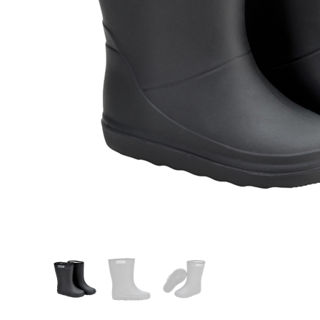
Glömt ditt lösenord?
Ansök om att bli B2B-kund