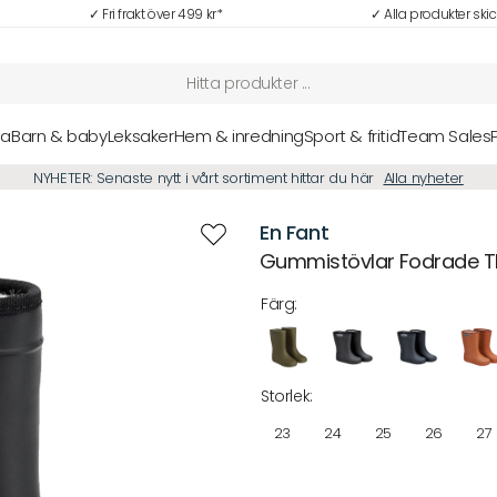
✓ Fri frakt över 499 kr*
✓ Alla produkter ski
sa
Barn & baby
Leksaker
Hem & inredning
Sport & fritid
Team Sales
NYHETER: Senaste nytt i vårt sortiment hittar du här
Alla nyheter
En Fant
Gummistövlar Fodrade 
Färg:
Storlek:
23
24
25
26
27