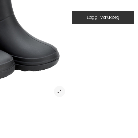
Lägg i varukorg
Beskrivning
Varma termoskydd med ullfoder. T
är slitstarkt och rejäl samtidigt s
Materialet är samtidigt extra halk
Fritt från PVS och ftalater. Värmeb
flera färger.
Artikelnr:
Storleksguide
Leverans & returer