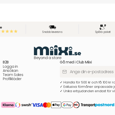
e
Snabb leverans
Spåra paket
Beyond a store
B2B
Gå med i Club Miixi
Logga in
Ansökan
Team Sales
Profilkläder
✓ Handla för 500 kr och få 100 kr r
✓ Exklusiva förmåner anpassade ju
✓ Unika erbjudanden endast för