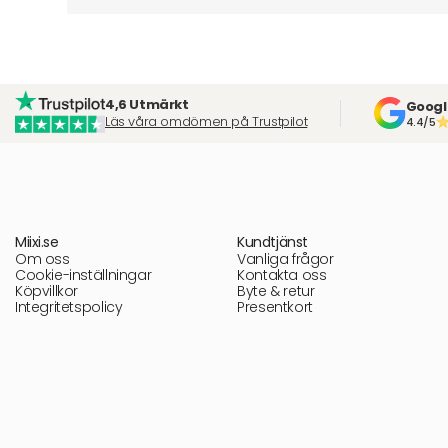
4,6 Utmärkt
Googl
Läs våra omdömen på Trustpilot
4.4/5
Miixi.se
Kundtjänst
Om oss
Vanliga frågor
Cookie-inställningar
Kontakta oss
Köpvillkor
Byte & retur
Integritetspolicy
Presentkort