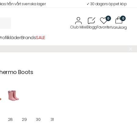
ckas från vårt svenska lager
✓ 30 dagars öppet köp
0
0
Profilkläder
Brands
SALE
Thermo Boots
28
29
30
31