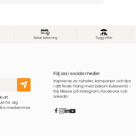
Säker betalning
Trygg affär
Följ oss i sociala medier
Inspireras av nyheter, kampanjer och tips
i ditt flöde. Häng med bakom kulisserna –
följ Miixi.se på Instagram, Facebook och
LinkedIn.
abatt
st för dig
 våra medlemmar