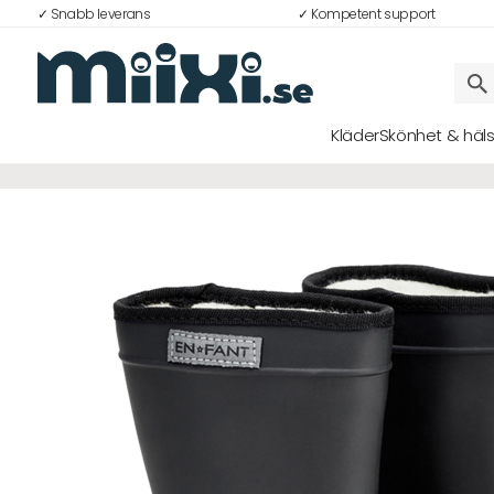
✓ Snabb leverans
✓ Kompetent support
43%
Kläder
Skönhet & häl
Logga in
E-postadress
Lösenord
Logga in
Bli medlem i Club Miixi