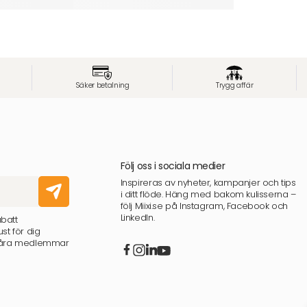
Säker betalning
Trygg affär
Följ oss i sociala medier
Inspireras av nyheter, kampanjer och tips
i ditt flöde. Häng med bakom kulisserna –
följ Miixi.se på Instagram, Facebook och
LinkedIn.
abatt
st för dig
 våra medlemmar