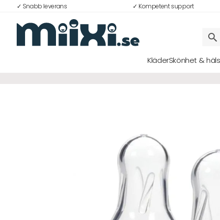
✓ Snabb leverans
✓ Kompetent support
Kläder
Skönhet & häl
Logga in
E-postadress
Lösenord
Logga in
Bli medlem i Club Miixi