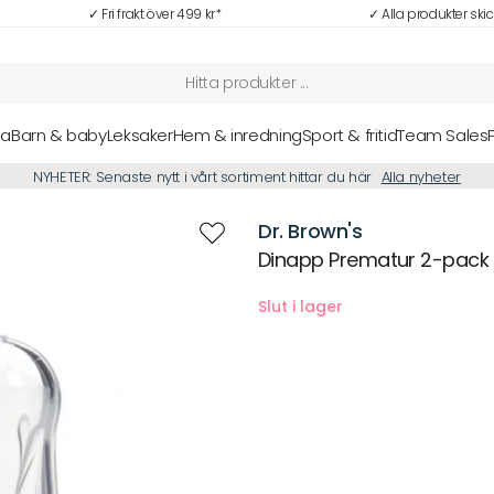
✓ Fri frakt över 499 kr*
✓ Alla produkter ski
sa
Barn & baby
Leksaker
Hem & inredning
Sport & fritid
Team Sales
NYHETER: Senaste nytt i vårt sortiment hittar du här
Alla nyheter
Dr. Brown's
Dinapp Prematur 2-pack
Beskrivning