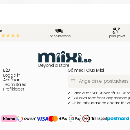
e
Snabb leverans
Spåra paket
Beyond a store
B2B
Gå med i Club Miixi
Logga in
Ansökan
Team Sales
Profilkläder
✓ Handla för 500 kr och få 100 kr r
✓ Exklusiva förmåner anpassade ju
✓ Unika erbjudanden endast för