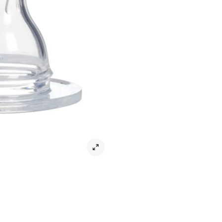
Dr Brown’s Dinapp storlek 1 är en
Nappen i silikon härmar mammans eg
fram och tillbaka mellan bröst oc
spädbarn som av olika anledning
Storlek: Prematur
Ålder: 0+ mån
BPA-fri
Tillverkarinformation
Leverans & returer