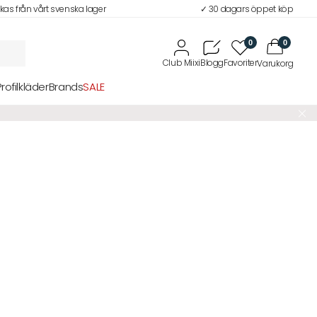
ckas från vårt svenska lager
✓ 30 dagars öppet köp
0
0
Profilkläder
Brands
SALE