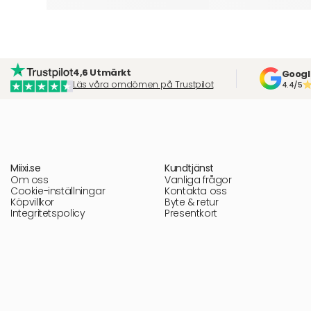
4,6 Utmärkt
Googl
Läs våra omdömen på Trustpilot
4.4/5
Miixi.se
Kundtjänst
Om oss
Vanliga frågor
Cookie-inställningar
Kontakta oss
Köpvillkor
Byte & retur
Integritetspolicy
Presentkort