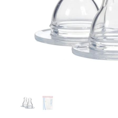
Glömt ditt lösenord?
Ansök om att bli B2B-kund