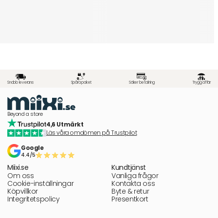
Snabb leverans
Spåra paket
Säker betalning
Trygg affär
Beyond a store
4,6 Utmärkt
Läs våra omdömen på Trustpilot
Google
4.4/5
Miixi.se
Kundtjänst
Om oss
Vanliga frågor
Cookie-inställningar
Kontakta oss
Köpvillkor
Byte & retur
Integritetspolicy
Presentkort