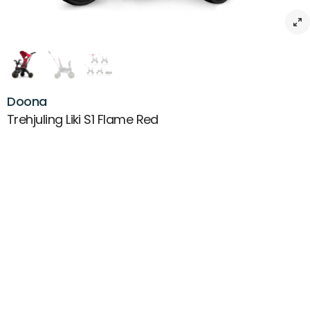
Doona
Trehjuling Liki S1 Flame Red
Beskrivning
Det här är Liki S1 Trehjuling från Doona, världens mest kompakta
hopfällbara trehjuling!
Liki S1 är utformad för att växa med ditt barn och kan användas från
ca 10 månader och upp till ca 3 år. Liki S1 har 4 olika körlägen som
följer ditt barns utveckling. Med lätta justeringar anpassar du
trehjulingen allt eftersom ditt barn växer.
Med ett knapptryck fäller du på några sekunder ihop din Liki S1,
trehjulingen blir på så vis lätt att bära i bärhandtaget, packa in i bilen
eller t.o.m. ta med ombord på flyget. Liki S1 väger bara 6,7 kg.
En modern design och materialval som fiberförstärkt polymer,
rostfritt aluminium, vadderad sits och högkvalitativa däck gör Liki S1 till