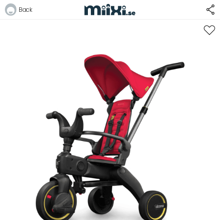
28%
Back
Logga in
E-postadress
Lösenord
Logga in
Bli medlem i Club Miixi
Glömt ditt lösenord?
Ansök om att bli B2B-kund