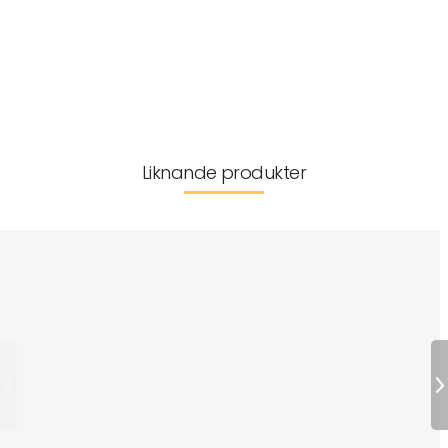
• Vikt inkl. alla tillbehör: 6,7 kg
Artikelnr:
MX-0003039
Leverans & returer
Liknande produkter