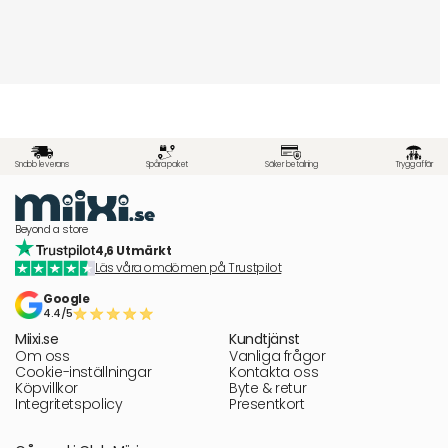
Snabb leverans
Spåra paket
Säker betalning
Trygg affär
Beyond a store
4,6 Utmärkt
Läs våra omdömen på Trustpilot
Google
4.4/5
Miixi.se
Kundtjänst
Om oss
Vanliga frågor
Cookie-inställningar
Kontakta oss
Köpvillkor
Byte & retur
Integritetspolicy
Presentkort