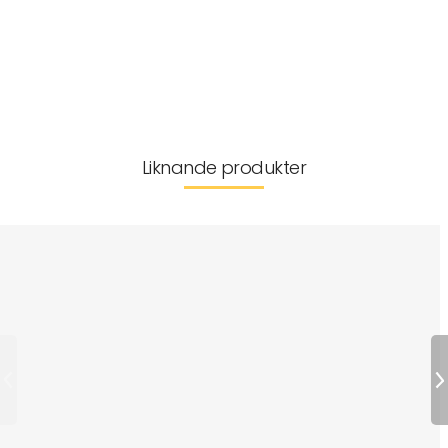
Passar åldrar
Leverans & returer
Liknande produkter