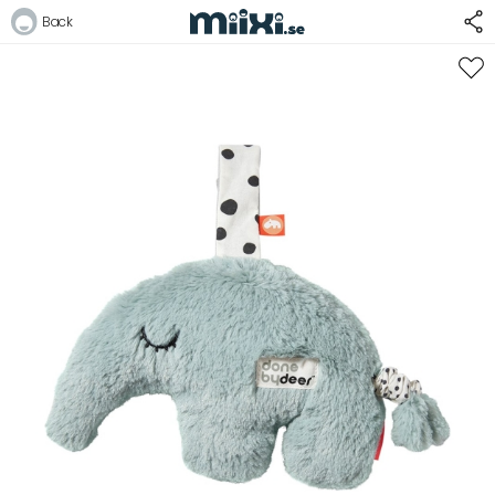
33%
Back
Logga in
E-postadress
Lösenord
Logga in
Bli medlem i Club Miixi
Glömt ditt lösenord?
Ansök om att bli B2B-kund