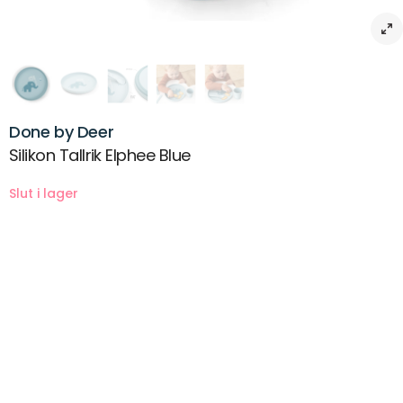
Done by Deer
Silikon Tallrik Elphee Blue
Beskrivning
Låt ditt lilla barn njuta av en måltid från denna söta och praktiska
Foodie tallrik. Det lekfulla trycket kommer att sprida glädje vid varje
måltid. Den höga kanten hjälper ditt barn att skopa upp maten,
medan den praktiska halkfria basen ser till att tallriken stannar på
plats.
Tallriken är designad för vardagen med barn och tål maskindisk och