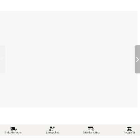
Snabb leverans
Spåra paket
Säker betalning
Trygg affär