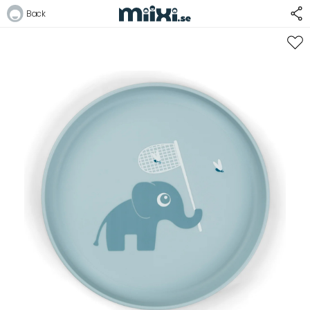
33%
Back
Logga in
E-postadress
Lösenord
Logga in
Bli medlem i Club Miixi
Glömt ditt lösenord?
Ansök om att bli B2B-kund