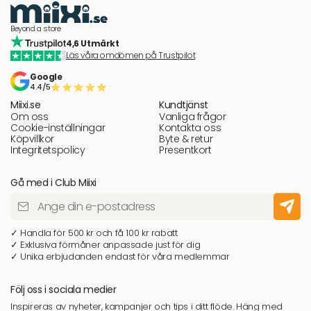
Beyond a store
4,6 Utmärkt
Läs våra omdömen på Trustpilot
Google
4.4/5
Miixi.se
Kundtjänst
Om oss
Vanliga frågor
Cookie-inställningar
Kontakta oss
Köpvillkor
Byte & retur
Integritetspolicy
Presentkort
Gå med i Club Miixi
✓ Handla för 500 kr och få 100 kr rabatt
✓ Exklusiva förmåner anpassade just för dig
✓ Unika erbjudanden endast för våra medlemmar
Följ oss i sociala medier
Inspireras av nyheter, kampanjer och tips i ditt flöde. Häng med