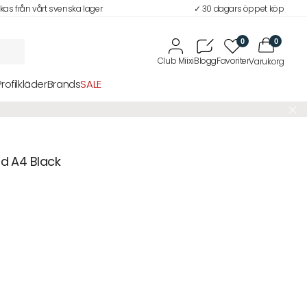
ckas från vårt svenska lager
✓ 30 dagars öppet köp
0
0
Profilkläder
Brands
SALE
rd A4 Black