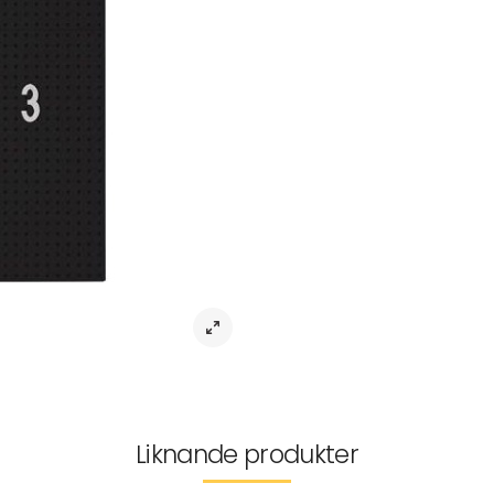
Bokstavstavla Letter Board A4 Black
Ge ditt hem en personlig prägel 
tavla är perfekt för att uttrycka di
enkla men stilfulla design gör den i
hänga den på väggen eller låta de
Tillverkad av högkvalitativ ABS-plas
dessutom giftfritt och återvinningsba
skarpa bokstäver som ger en tydli
använda flera tavlor i olika färger 
Observera att bokstäver säljs sepa
Artikelnr:
MX-0014850
Tillverkarinformation
Leverans & returer
Liknande produkter