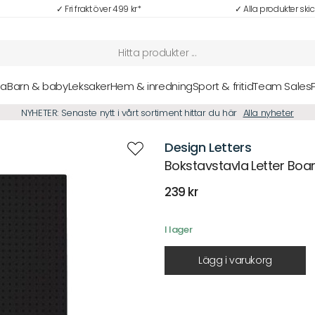
✓ Fri frakt över 499 kr*
✓ Alla produkter ski
sa
Barn & baby
Leksaker
Hem & inredning
Sport & fritid
Team Sales
NYHETER: Senaste nytt i vårt sortiment hittar du här
Alla nyheter
Design Letters
Bokstavstavla Letter Boa
239
kr
I lager
Lägg i varukorg
Beskrivning