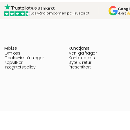
4,6 Utmärkt
Googl
Läs våra omdömen på Trustpilot
4.4/5
Miixi.se
Kundtjänst
Om oss
Vanliga frågor
Cookie-inställningar
Kontakta oss
Köpvillkor
Byte & retur
Integritetspolicy
Presentkort