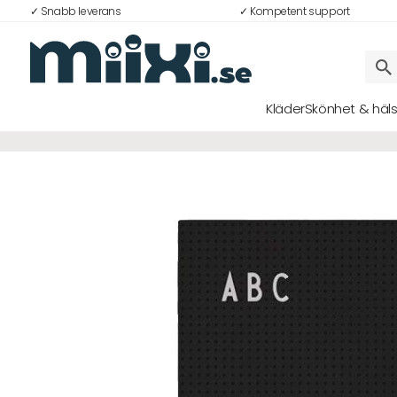
✓ Snabb leverans
✓ Kompetent support
Kläder
Skönhet & häl
Logga in
E-postadress
Lösenord
Logga in
Bli medlem i Club Miixi