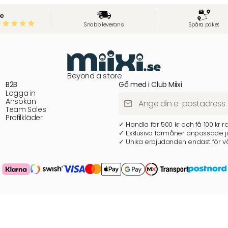
e
Snabb leverans
Spåra paket
Beyond a store
B2B
Gå med i Club Miixi
Logga in
Ansökan
Team Sales
Profilkläder
✓ Handla för 500 kr och få 100 kr r
✓ Exklusiva förmåner anpassade ju
✓ Unika erbjudanden endast för