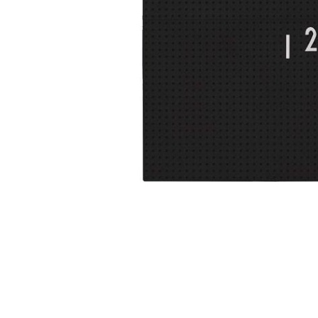
Glömt ditt lösenord?
Ansök om att bli B2B-kund