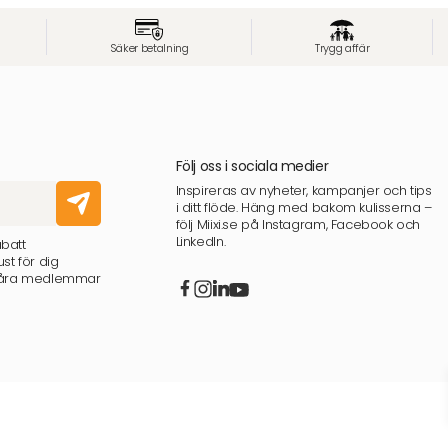
Säker betalning
Trygg affär
Följ oss i sociala medier
Inspireras av nyheter, kampanjer och tips
i ditt flöde. Häng med bakom kulisserna –
följ Miixi.se på Instagram, Facebook och
LinkedIn.
abatt
st för dig
 våra medlemmar