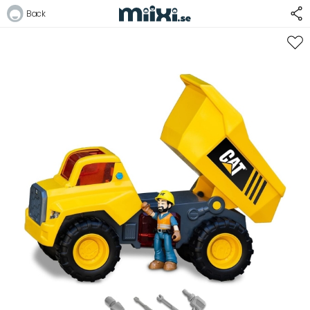
33%
Back
Logga in
E-postadress
Lösenord
Logga in
Bli medlem i Club Miixi
Glömt ditt lösenord?
Ansök om att bli B2B-kund