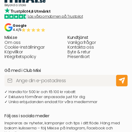
Beyond a store
4,6 Utmärkt
Läs våra omdömen på Trustpilot
Google
4.4/5
Miixi.se
Kundtjänst
Om oss
Vanliga frågor
Cookie-inställningar
Kontakta oss
Köpvillkor
Byte & retur
Integritetspolicy
Presentkort
Gå med i Club Miixi
✓ Handla för 500 kr och få 100 kr rabatt
✓ Exklusiva förmåner anpassade just för dig
✓ Unika erbjudanden endast för våra medlemmar
Följ oss i sociala medier
Inspireras av nyheter, kampanjer och tips i ditt flöde. Häng med
bakom kulisserna – följ Miixi.se på Instagram, Facebook och