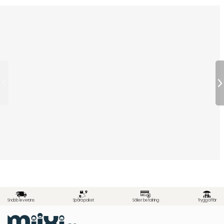
Snabb leverans
Spåra paket
Säker betalning
Trygg affär