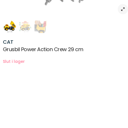
CAT
Grusbil Power Action Crew 29 cm
Beskrivning
De här körleksakerna tar Motion Drive Technology™ till nästa nivå,
vilket ger möjlighet för en en rolig och intuitiv lek, som gör leken mer
verklig.
Med Motion Drive Technology placerar du den medföljande
actionfiguren I förarsätet för att starta motorn, skjutfordonet framåt
för att få motorn att gå upp i hastighet och aktivera lamporna; tryck