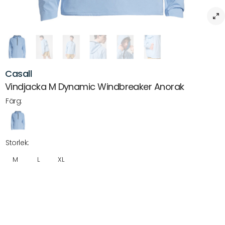
Casall
Vindjacka M Dynamic Windbreaker Anorak
Färg:
Storlek:
M
L
XL
Beskrivning
Casall Vindjacka M Dynamic Windbreaker Anorak – Lätt och
ventilerande för rörlig träning utomhus