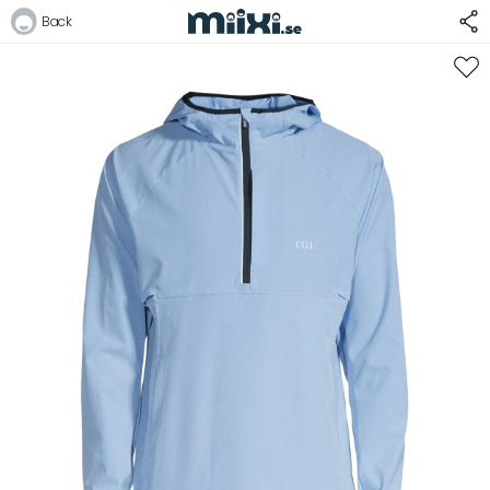
40%
Back
Logga in
E-postadress
Lösenord
Logga in
Bli medlem i Club Miixi
Glömt ditt lösenord?
Ansök om att bli B2B-kund