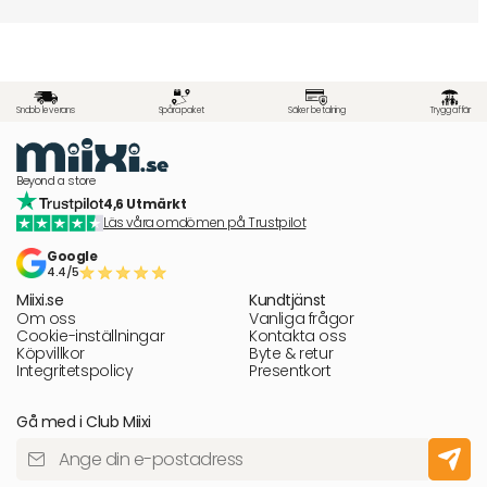
Snabb leverans
Spåra paket
Säker betalning
Trygg affär
Beyond a store
4,6 Utmärkt
Läs våra omdömen på Trustpilot
Google
4.4/5
Miixi.se
Kundtjänst
Om oss
Vanliga frågor
Cookie-inställningar
Kontakta oss
Köpvillkor
Byte & retur
Integritetspolicy
Presentkort
Gå med i Club Miixi