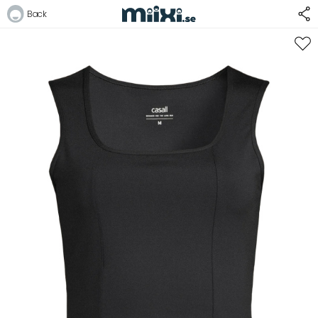
48%
Back
Logga in
E-postadress
Lösenord
Logga in
Bli medlem i Club Miixi
Glömt ditt lösenord?
Ansök om att bli B2B-kund