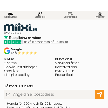
Snabb leverans
Spåra paket
Säker betalning
Trygg affär
Beyond a store
4,6 Utmärkt
Läs våra omdömen på Trustpilot
Google
4.4/5
Miixi.se
Kundtjänst
Om oss
Vanliga frågor
Cookie-inställningar
Kontakta oss
Köpvillkor
Byte & retur
Integritetspolicy
Presentkort
Gå med i Club Miixi
✓ Handla för 500 kr och få 100 kr rabatt
✓ Exklusiva förmåner anpassade just för dig