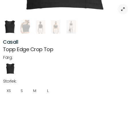
Casall
Topp Edge Crop Top
Färg:
Storlek:
XS
S
M
L
Beskrivning
Topp Edge Crop Top – Din snyggaste träningstopp
Ge din träningsgarderob en stilfull uppgradering med Topp Edge