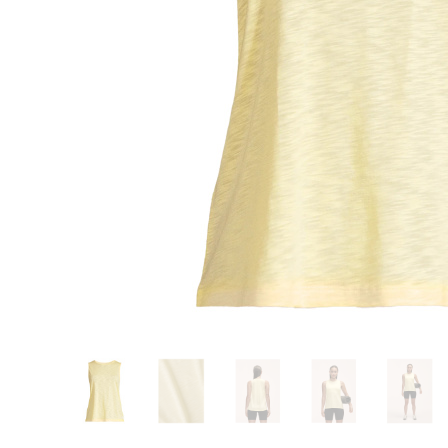
Glömt ditt lösenord?
Ansök om att bli B2B-kund