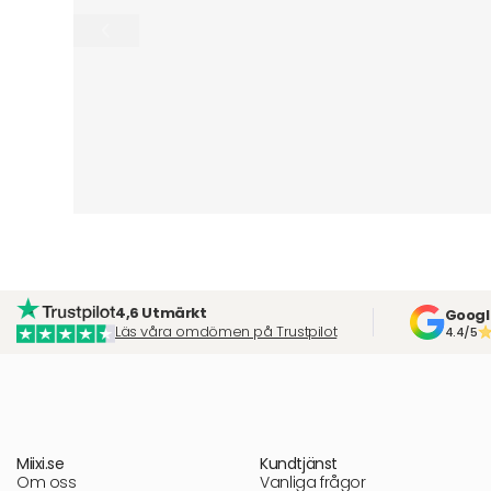
4,6 Utmärkt
Googl
Läs våra omdömen på Trustpilot
4.4/5
Miixi.se
Kundtjänst
Om oss
Vanliga frågor