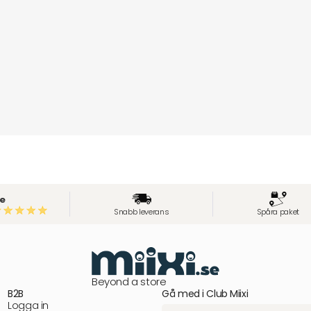
e
Snabb leverans
Spåra paket
Beyond a store
B2B
Gå med i Club Miixi
Logga in