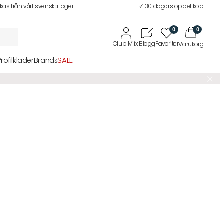
ckas från vårt svenska lager
✓ 30 dagars öppet köp
0
0
Profilkläder
Brands
SALE