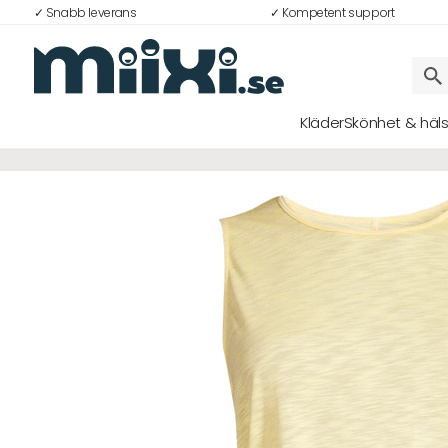
✓ Snabb leverans
✓ Kompetent support
Kläder
Skönhet & häl
Logga in
E-postadress
Lösenord
Logga in
Bli medlem i Club Miixi