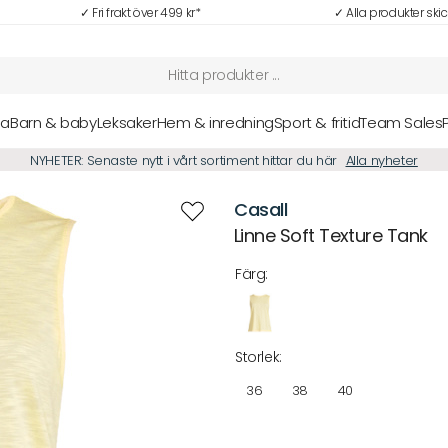
✓ Fri frakt över 499 kr*
✓ Alla produkter ski
sa
Barn & baby
Leksaker
Hem & inredning
Sport & fritid
Team Sales
NYHETER: Senaste nytt i vårt sortiment hittar du här
Alla nyheter
Casall
Linne Soft Texture Tank
Färg:
Storlek:
36
38
40