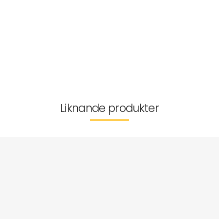
Certifiering
Passform
Tvättråd
Leverans & returer
Liknande produkter