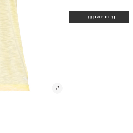
Lägg i varukorg
Beskrivning
Linne Soft Texture Tank: Din nya yo
Linne Soft Texture Tank är den ulti
följa med dig från yoga-studion til
silkeslen TENCEL™ Lyocell, vilket g
fantastiskt mot huden.
Med sin högre halsringning och 
rörelsefrihet och en chic, avslapp
stil, medan en dekorativ söm läng
pryder nedtill på vänster sida, vilk
Oavsett om det är yoga, gymmet ell
tillskott till din garderob. Dess loos
Artikelnr:
Tyg