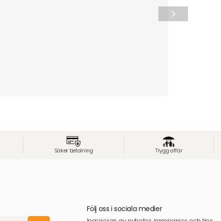
Säker betalning
Trygg affär
Följ oss i sociala medier
Inspireras av nyheter, kampanjer och tips