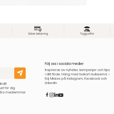
Säker betalning
Trygg affär
Följ oss i sociala medier
Inspireras av nyheter, kampanjer och tips
i ditt flöde. Häng med bakom kulisserna –
följ Miixi.se på Instagram, Facebook och
LinkedIn.
abatt
st för dig
 våra medlemmar