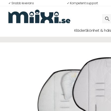
✓ Snabb leverans
✓ Kompetent support
70%
Kläder
Skönhet & häl
Logga in
E-postadress
Lösenord
Logga in
Bli medlem i Club Miixi