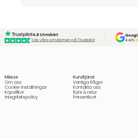
4,6 Utmärkt
Googl
Läs våra omdömen på Trustpilot
4.4/5
Miixi.se
Kundtjänst
Om oss
Vanliga frågor
Cookie-inställningar
Kontakta oss
Köpvillkor
Byte & retur
Integritetspolicy
Presentkort