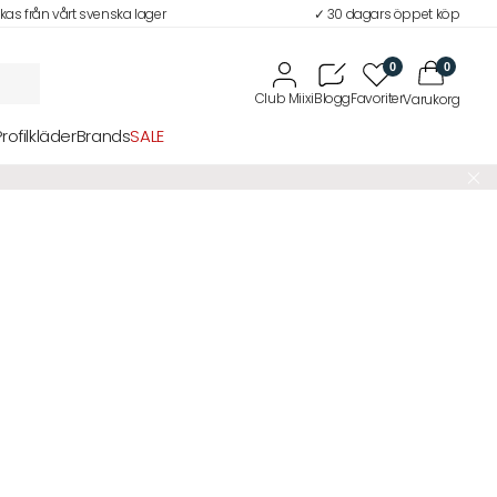
ckas från vårt svenska lager
✓ 30 dagars öppet köp
0
0
Profilkläder
Brands
SALE