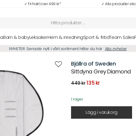
✓ Fri frakt över 499 kr*
✓ Alla produkter ski
sa
Barn & baby
Leksaker
Hem & inredning
Sport & fritid
Team Sales
NYHETER: Senaste nytt i vårt sortiment hittar du här
Alla nyheter
Bjällra of Sweden
Sittdyna Grey Diamond
Det
Det
135
kr
449
kr
ursprungliga
nuvarande
priset
priset
var:
är:
I lager
449 kr.
135 kr.
Lägg i varukorg
Beskrivning