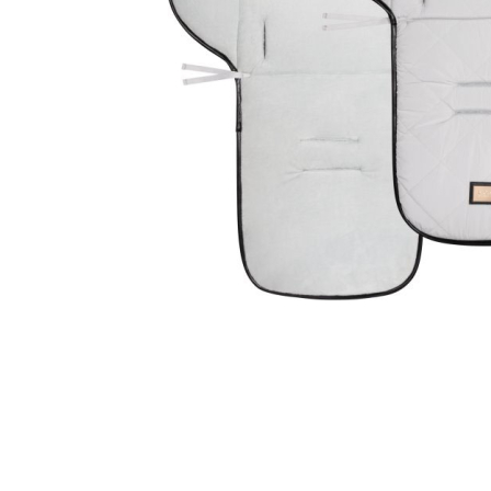
Glömt ditt lösenord?
Ansök om att bli B2B-kund