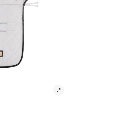
Vändbar, trendig och bekväm sittdy
Gör barnvagnen extra bekväm för di
Sweden.
– Vändbar dyna som kan använd
– En värmande och en svalkande si
– Färdiga öppningar för 5-punktss
– Passar de flesta barnvagnar
– Mått: Ca 82 x 56 cm
– 100% polyester
– Tål maskintvätt 40°
Obs: Bilden visar fram- och baksid
Artikelnr:
MX-0004243
Tyg
Mått
Tvättråd
Leverans & returer