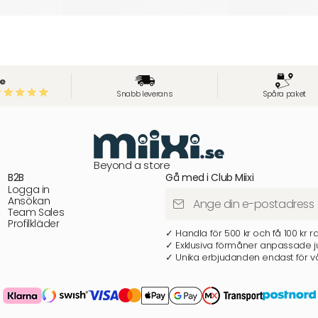
e
Snabb leverans
Spåra paket
Beyond a store
B2B
Gå med i Club Miixi
Logga in
Ansökan
Team Sales
Profilkläder
✓ Handla för 500 kr och få 100 kr r
✓ Exklusiva förmåner anpassade ju
✓ Unika erbjudanden endast för