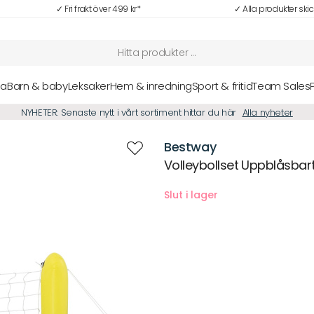
✓ Fri frakt över 499 kr*
✓ Alla produkter ski
sa
Barn & baby
Leksaker
Hem & inredning
Sport & fritid
Team Sales
NYHETER: Senaste nytt i vårt sortiment hittar du här
Alla nyheter
Bestway
Volleybollset Uppblåsbar
Beskrivning