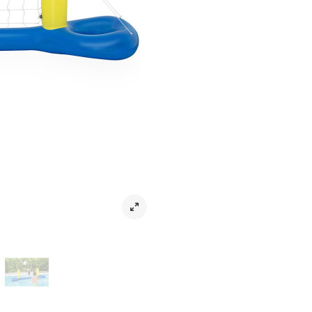
Volleybollset Uppblåsbart 244 x 64 
Volleybollset Uppblåsbart 244 x 64
hela familjen. Det uppblåsbara set
boll för direkt spelglädje. Konstruk
användning. Det flytande nätet håll
Nylonvolleybollnätet tål intensiv le
Levereras med reparationskit och 
– enkel att sätta upp, lätt att stu
Material
Mått
Tvättråd
Leverans & returer