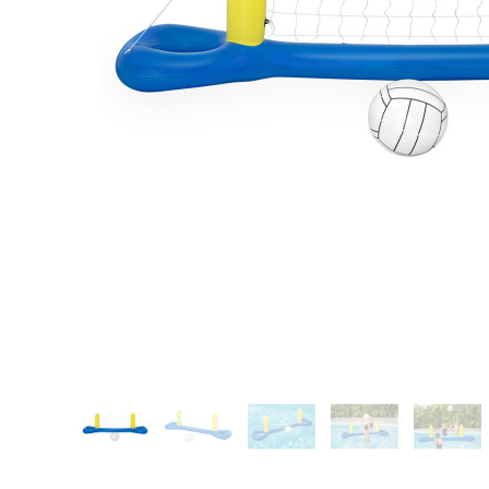
Glömt ditt lösenord?
Ansök om att bli B2B-kund