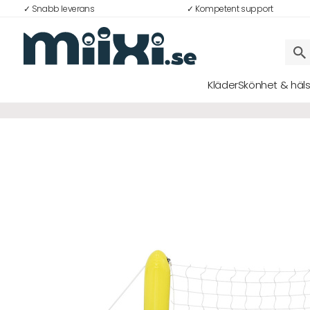
✓ Snabb leverans
✓ Kompetent support
50%
Kläder
Skönhet & häl
Logga in
E-postadress
Lösenord
Logga in
Bli medlem i Club Miixi