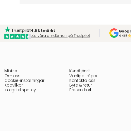
4,6 Utmärkt
Googl
Läs våra omdömen på Trustpilot
4.4/5
Miixi.se
Kundtjänst
Om oss
Vanliga frågor
Cookie-inställningar
Kontakta oss
Köpvillkor
Byte & retur
Integritetspolicy
Presentkort