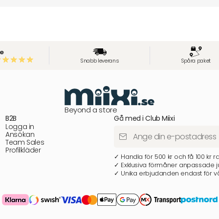
e
Snabb leverans
Spåra paket
Beyond a store
B2B
Gå med i Club Miixi
Logga in
Ansökan
Team Sales
Profilkläder
✓ Handla för 500 kr och få 100 kr r
✓ Exklusiva förmåner anpassade ju
✓ Unika erbjudanden endast för