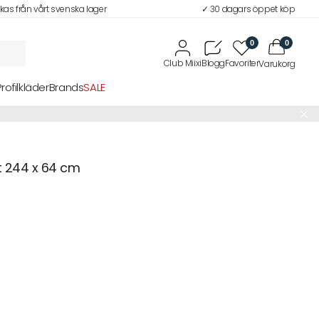
ckas från vårt svenska lager
✓ 30 dagars öppet köp
0
0
Profilkläder
Brands
SALE
t 244 x 64 cm