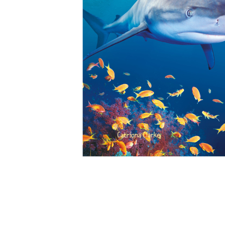
Glömt ditt lösenord?
Ansök om att bli B2B-kund