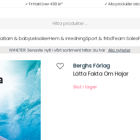
✓ Fri frakt över 499 kr*
✓ Alla produkter ski
sa
Barn & baby
Leksaker
Hem & inredning
Sport & fritid
Team Sales
NYHETER: Senaste nytt i vårt sortiment hittar du här
Alla nyheter
Berghs Förlag
Lätta Fakta Om Hajar
Beskrivning