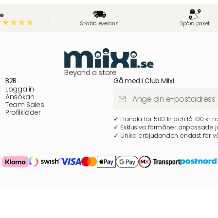
e
Snabb leverans
Spåra paket
Beyond a store
B2B
Gå med i Club Miixi
Logga in
Ansökan
Team Sales
Profilkläder
✓ Handla för 500 kr och få 100 kr r
✓ Exklusiva förmåner anpassade ju
✓ Unika erbjudanden endast för