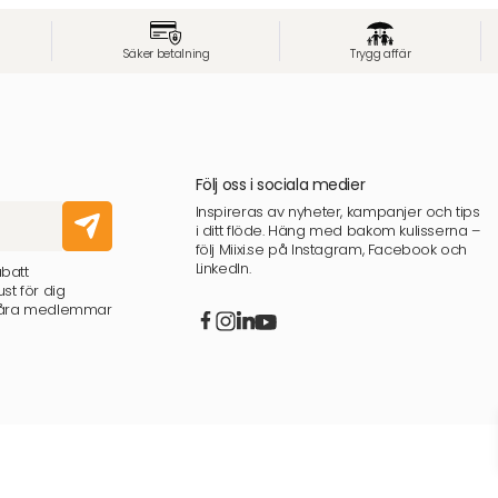
Säker betalning
Trygg affär
Följ oss i sociala medier
Inspireras av nyheter, kampanjer och tips
i ditt flöde. Häng med bakom kulisserna –
följ Miixi.se på Instagram, Facebook och
LinkedIn.
abatt
st för dig
 våra medlemmar