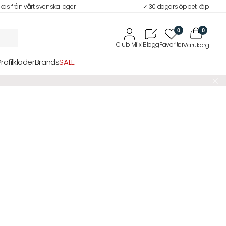
ckas från vårt svenska lager
✓ 30 dagars öppet köp
0
0
Profilkläder
Brands
SALE