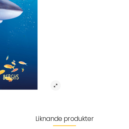
Vad äter hajar helst? Finns det s
dessa frågor och mer spännande fa
Åldersgrupp: 6-9 år
Antal sidor: 32
Leverans & returer
Liknande produkter