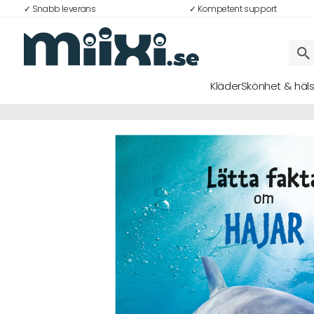
✓ Snabb leverans
✓ Kompetent support
30%
Kläder
Skönhet & häl
Logga in
E-postadress
Lösenord
Logga in
Bli medlem i Club Miixi