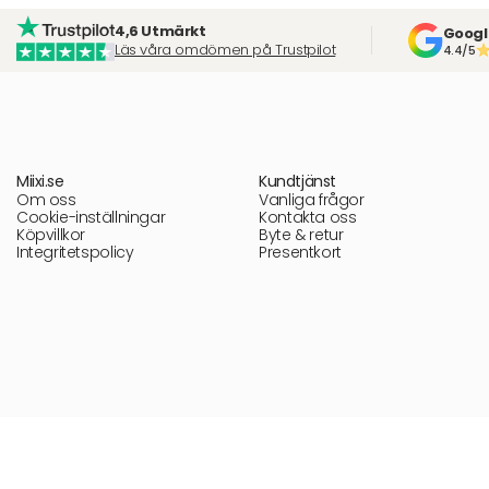
4,6 Utmärkt
Googl
Läs våra omdömen på Trustpilot
4.4/5
Miixi.se
Kundtjänst
Om oss
Vanliga frågor
Cookie-inställningar
Kontakta oss
Köpvillkor
Byte & retur
Integritetspolicy
Presentkort