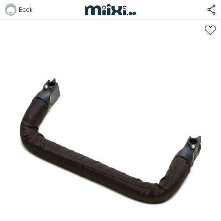
Back
Logga in
E-postadress
Lösenord
Logga in
Bli medlem i Club Miixi
Glömt ditt lösenord?
Ansök om att bli B2B-kund