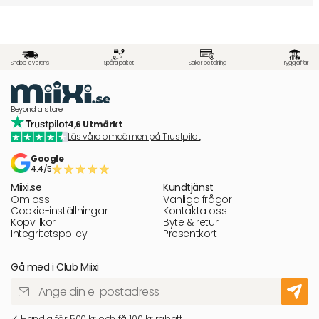
Snabb leverans
Spåra paket
Säker betalning
Trygg affär
Beyond a store
4,6 Utmärkt
Läs våra omdömen på Trustpilot
Google
4.4/5
Miixi.se
Kundtjänst
Om oss
Vanliga frågor
Cookie-inställningar
Kontakta oss
Köpvillkor
Byte & retur
Integritetspolicy
Presentkort
Gå med i Club Miixi
✓ Handla för 500 kr och få 100 kr rabatt