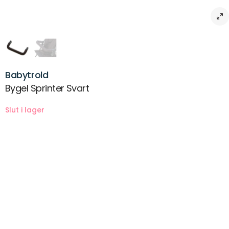
Babytrold
Bygel Sprinter Svart
Beskrivning
Bygel till Sulky/Sprinter/Svart. Klämm-fäste.
Klämmfäste med innerdiameter: 20 mm
Bygelns längd: 78 cm
Leverans & returer