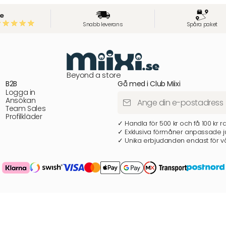
e
Snabb leverans
Spåra paket
Beyond a store
B2B
Gå med i Club Miixi
Logga in
Ansökan
Team Sales
Profilkläder
✓ Handla för 500 kr och få 100 kr r
✓ Exklusiva förmåner anpassade ju
✓ Unika erbjudanden endast för