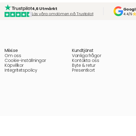
4,6 Utmärkt
Googl
Läs våra omdömen på Trustpilot
4.4/5
Miixi.se
Kundtjänst
Om oss
Vanliga frågor
Cookie-inställningar
Kontakta oss
Köpvillkor
Byte & retur
Integritetspolicy
Presentkort