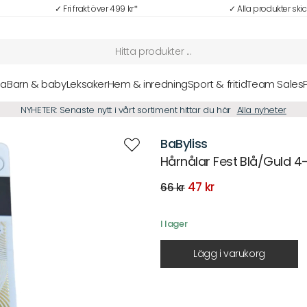
✓ Fri frakt över 499 kr*
✓ Alla produkter ski
sa
Barn & baby
Leksaker
Hem & inredning
Sport & fritid
Team Sales
NYHETER: Senaste nytt i vårt sortiment hittar du här
Alla nyheter
BaByliss
Hårnålar Fest Blå/Guld 4
Det
Det
47
kr
66
kr
ursprungliga
nuvarande
priset
priset
var:
är:
I lager
66 kr.
47 kr.
Lägg i varukorg
Beskrivning