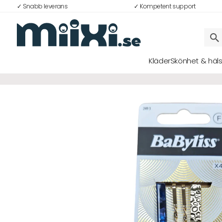
✓ Snabb leverans
✓ Kompetent support
29%
Kläder
Skönhet & häl
Logga in
E-postadress
Lösenord
Logga in
Bli medlem i Club Miixi