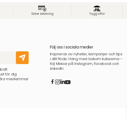
Säker betalning
Trygg affär
Följ oss i sociala medier
Inspireras av nyheter, kampanjer och tips
i ditt flöde. Häng med bakom kulisserna –
följ Miixi.se på Instagram, Facebook och
LinkedIn.
abatt
st för dig
 våra medlemmar