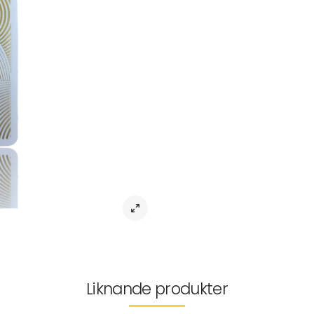
Festliga Hårnålar Set
Detta set innehåller fyra festliga hå
frisyr. Du får två enkla hårnålar i gu
Dessutom ingår en bred hårnål i gu
iögonfallande detalj i din frisyr. D
elegans och kan vara i vitt eller blåt
Dessa festliga hårnålar är perfekta 
lysa upp din frisyr.
Artikelnr:
MX-0010418
Mer information
Leverans & returer
Liknande produkter