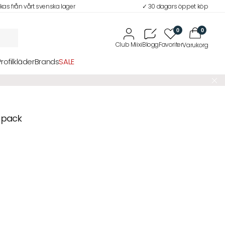
ckas från vårt svenska lager
✓ 30 dagars öppet köp
0
0
Profilkläder
Brands
SALE
-pack