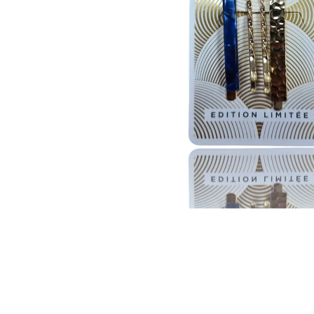
Glömt ditt lösenord?
Ansök om att bli B2B-kund