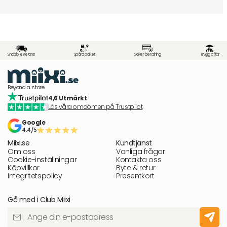
Snabb leverans
Spåra paket
Säker betalning
Trygg affär
Beyond a store
4,6 Utmärkt
Läs våra omdömen på Trustpilot
Google
4.4/5
Miixi.se
Kundtjänst
Om oss
Vanliga frågor
Cookie-inställningar
Kontakta oss
Köpvillkor
Byte & retur
Integritetspolicy
Presentkort
Gå med i Club Miixi