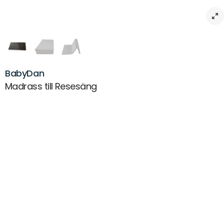
BabyDan
Madrass till Resesäng
Beskrivning
Praktisk vikbar madrass till resesäng. En tjockare madrass än den
vadderade plattan som följer med till resesängen. Madrassen är lätt
att vika ihop och lägga i den medföljande transportpåsen. Lätt att ta
med på resan.
Mått: 120×6014 cm
Mått ihopvikt: 40x60x14 cm
Lätt att vika ihop
Inklusive praktisk transportpåse
Artikelnr:
MX-0003232