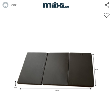
9%
Back
Logga in
E-postadress
Lösenord
Logga in
Bli medlem i Club Miixi
Glömt ditt lösenord?
Ansök om att bli B2B-kund