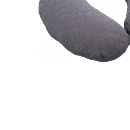
Glömt ditt lösenord?
Ansök om att bli B2B-kund