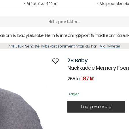
✓ Fri frakt över 499 kr*
✓ Alla produkter ski
sa
Barn & baby
Leksaker
Hem & inredning
Sport & fritid
Team Sales
NYHETER: Senaste nytt i vårt sortiment hittar du här
Alla nyheter
2B Baby
Nackkudde Memory Foa
Det
Det
187
kr
265
kr
ursprungliga
nuvarande
priset
priset
var:
är:
I lager
265 kr.
187 kr.
Lägg i varukorg
Beskrivning