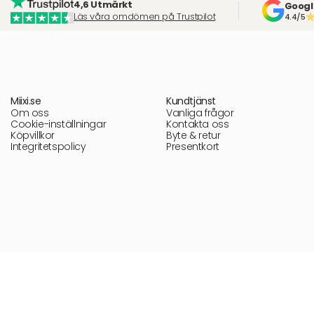
4,6 Utmärkt
Googl
Läs våra omdömen på Trustpilot
4.4/5
Miixi.se
Kundtjänst
Om oss
Vanliga frågor
Cookie-inställningar
Kontakta oss
Köpvillkor
Byte & retur
Integritetspolicy
Presentkort