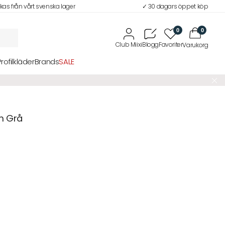
ckas från vårt svenska lager
✓ 30 dagars öppet köp
0
0
Profilkläder
Brands
SALE
m Grå