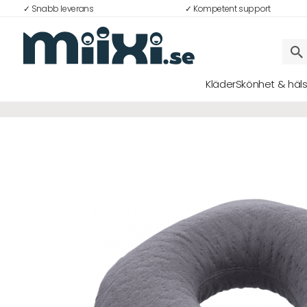
✓ Snabb leverans
✓ Kompetent support
29%
Kläder
Skönhet & häl
Logga in
E-postadress
Lösenord
Logga in
Bli medlem i Club Miixi