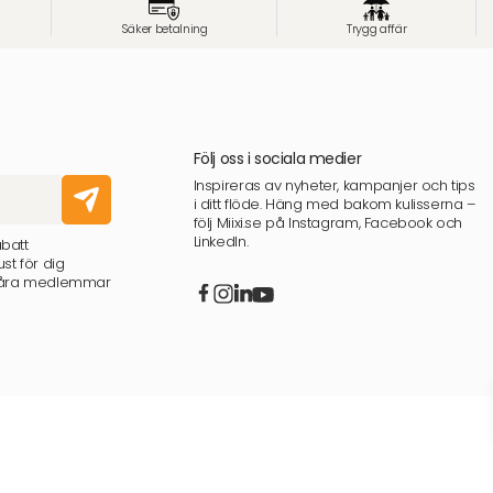
Säker betalning
Trygg affär
Följ oss i sociala medier
Inspireras av nyheter, kampanjer och tips
i ditt flöde. Häng med bakom kulisserna –
följ Miixi.se på Instagram, Facebook och
LinkedIn.
abatt
st för dig
 våra medlemmar