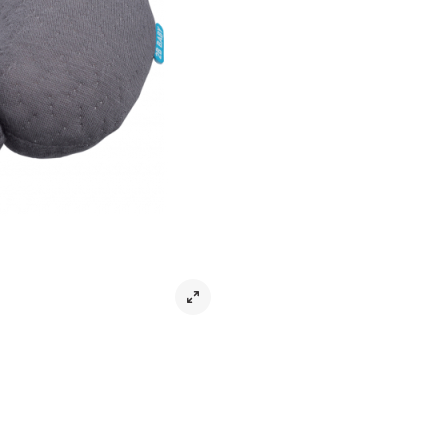
Nackkudde Memory Foam Grå: Ergo
**Nackkudde Memory Foam Grå** e
eller vid vila hemma. Tillverkad 
din nackes form för att ge optimalt
en elegant och praktisk följeslaga
under vila.
Ergonomiskt Memory Foam som An
Denna nackkudde är utformad med
ett perfekt ergonomiskt stöd. **
axlar, vilket minskar risken för st
Perfekt för flyg, tåg, bil eller till 
Elegant och Praktisk Design
Den neutrala grå färgen ger kudde
inte bara ett stilrent tillbehör u
Grå** är lätt att bära med sig och få
lösning för alla dina resor.
Idealisk för Resor och Avkoppling
Oavsett om du är ute på en lång r
nackkudde det stöd du behöver. De
och njuta av en bekväm vila var du
resor eller för extra komfort vid en 