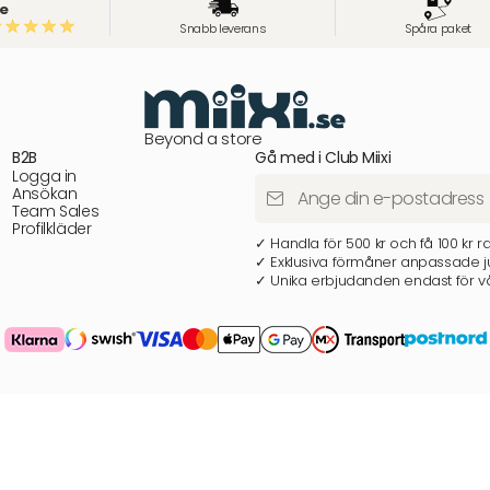
e
Snabb leverans
Spåra paket
Beyond a store
B2B
Gå med i Club Miixi
Logga in
Ansökan
Team Sales
Profilkläder
✓ Handla för 500 kr och få 100 kr r
✓ Exklusiva förmåner anpassade ju
✓ Unika erbjudanden endast för