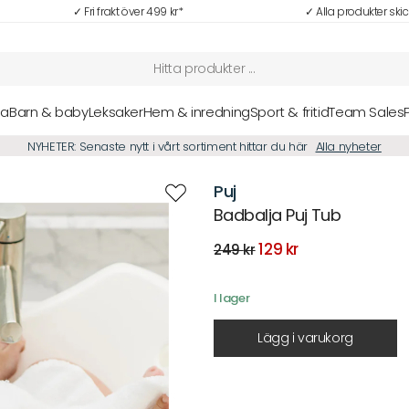
✓ Fri frakt över 499 kr*
✓ Alla produkter ski
sa
Barn & baby
Leksaker
Hem & inredning
Sport & fritid
Team Sales
NYHETER: Senaste nytt i vårt sortiment hittar du här
Alla nyheter
Puj
Badbalja Puj Tub
Det
Det
129
kr
249
kr
ursprungliga
nuvarande
priset
priset
var:
är:
I lager
249 kr.
129 kr.
Lägg i varukorg
Beskrivning