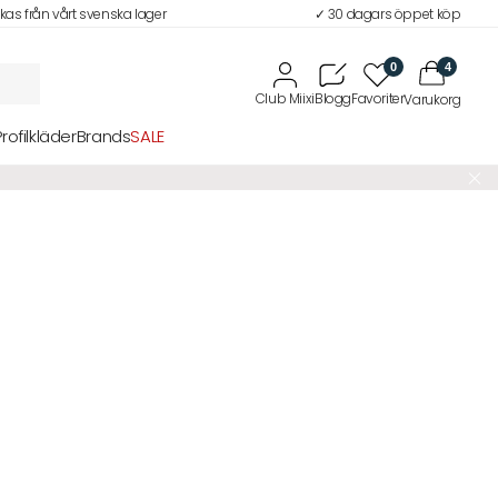
ckas från vårt svenska lager
✓ 30 dagars öppet köp
0
4
Profilkläder
Brands
SALE