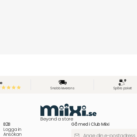
e
Snabb leverans
Spåra paket
Beyond a store
B2B
Gå med i Club Miixi
Logga in
Ansökan