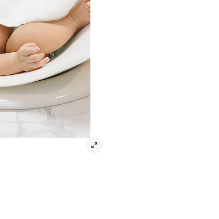
Puj Tub – Gör badstunden enklare
Puj Tub förvandlar badstunden för 
innovativa babybadbalja är tillver
diskho som helst. Den omsluter o
skapa en nära stund tillsammans. 
formen, vilket säkerställer en skr
både piedestal- och bänkdiskhoar
När badstunden är över kan Puj Tub
tack vare sin hopfällbara design. 
hållbarheten och gör den lätt att 
och en varm trasa.
Tillverkad utan BPA och PVC, garante
Denna badbalja är starkt rekommen
utrymmen. Dess kompakta och hopfä
utan också lätt att förvara och t
stödjer inte bara din bebis utan hå
en mammas famn.
Puj Tub har fått strålande recensi
komfort och genomtänkta design, vilk
Artikelnr:
MX-0001707