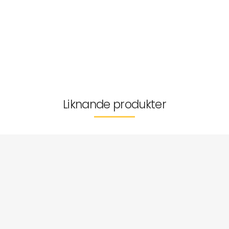
Material
Mått
Passar åldrar
Leverans & returer
Liknande produkter