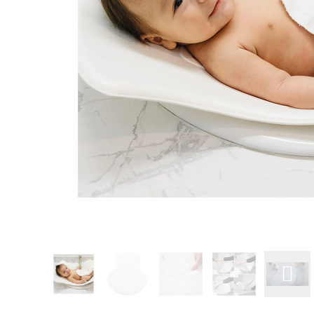
Glömt ditt lösenord?
Ansök om att bli B2B-kund