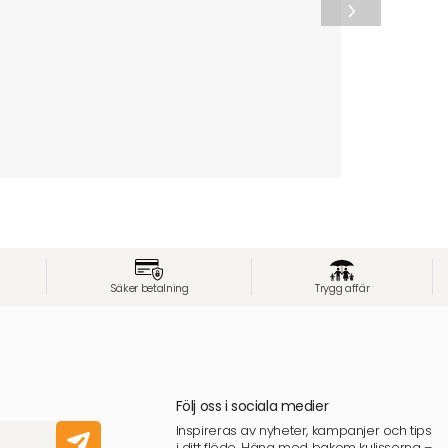
Säker betalning
Trygg affär
Följ oss i sociala medier
Inspireras av nyheter, kampanjer och tips
i ditt flöde. Häng med bakom kulisserna –