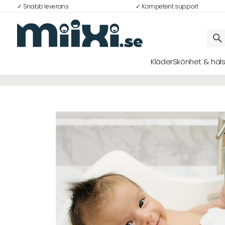
✓ Snabb leverans
✓ Kompetent support
48%
Kläder
Skönhet & häl
Logga in
E-postadress
Lösenord
Logga in
Bli medlem i Club Miixi