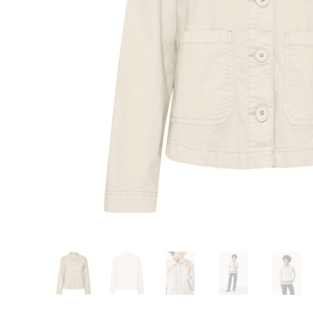
Glömt ditt lösenord?
Ansök om att bli B2B-kund