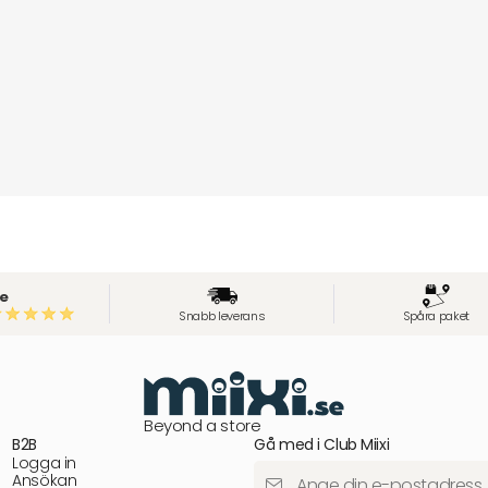
e
Snabb leverans
Spåra paket
Beyond a store
B2B
Gå med i Club Miixi
Logga in
Ansökan