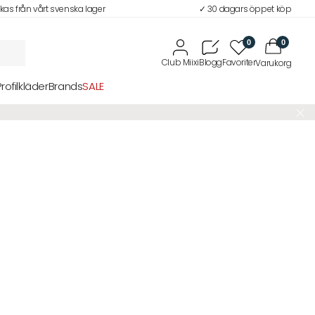
ckas från vårt svenska lager
✓ 30 dagars öppet köp
0
0
Profilkläder
Brands
SALE