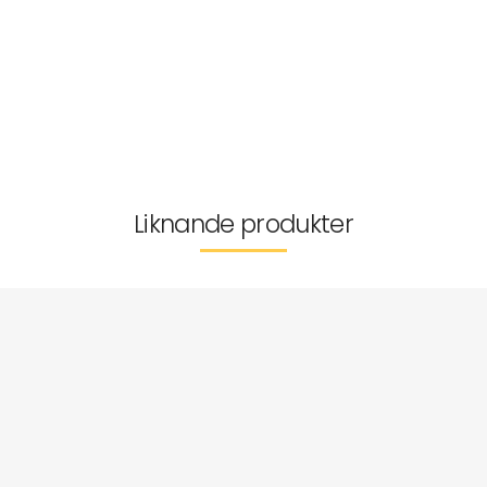
Tvättråd
Storleksguide
Tillverkarinformation
Leverans & returer
Liknande produkter