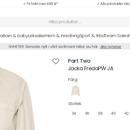
✓ Fri frakt över 499 kr*
✓ Alla produkter ski
sa
Barn & baby
Leksaker
Hem & inredning
Sport & fritid
Team Sales
NYHETER: Senaste nytt i vårt sortiment hittar du här
Alla nyheter
Part Two
Jacka FredaPW JA
Färg:
Storlek:
34
36
38
40
42