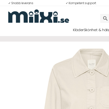
✓ Snabb leverans
✓ Kompetent support
44%
Kläder
Skönhet & häl
Logga in
E-postadress
Lösenord
Logga in
Bli medlem i Club Miixi