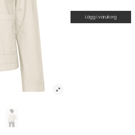
Lägg i varukorg
Beskrivning
Jacka FredaPW JA – mångsidig kort 
Upptäck FredaPW JA, en kort jack
Tillverkad i en stretchig vävd kva
denna jacka både rörelsefrihet oc
knäppning framtill, vilket ger en ti
stilren. Jackans längd är cirka 55 c
favoritoutfits för en avslappnad och 
’white pepper’, för att passa din 
grader, vilket gör den till ett praktisk
Artikelnr:
Tyg
Passform