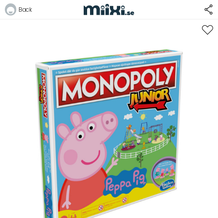
Back
Logga in
E-postadress
Lösenord
Logga in
Bli medlem i Club Miixi
Glömt ditt lösenord?
Ansök om att bli B2B-kund