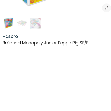
Hasbro
Brädspel Monopoly Junior Peppa Pig SE/FI
Beskrivning
Brädspel Monopoly Junior Peppa Pig SE/FI – Lär dig tjäna pengar med
Peppa och familjen
Följ med Peppa Pig och hennes familj på ett roligt och lärorikt
äventyr i denna charmiga juniorversion av Monopoly! Spelet låter
barn utforska Peppas glada värld samtidigt som de lär sig om
pengar och strategi på ett lekfullt sätt.
En färgglad spelplan fylld med Peppas värld
Spelplanen är full av välbekanta platser från Peppas universum, som
Peppas hus, lekgruppen, Farfar Grisbets trädgård, nöjesfältet och
Potatisstaden. Varje runda är ett nytt äventyr där barnen får köpa