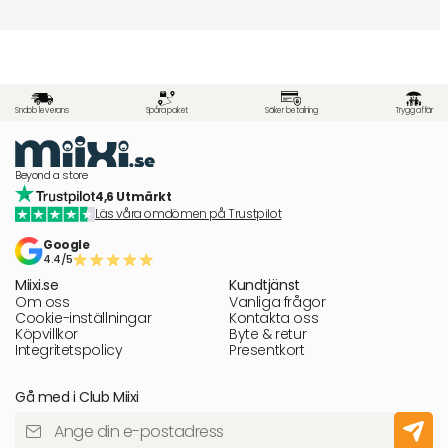
Snabb leverans
Spåra paket
Säker betalning
Trygg affär
Beyond a store
4,6 Utmärkt
Läs våra omdömen på Trustpilot
Google
4.4/5
Miixi.se
Kundtjänst
Om oss
Vanliga frågor
Cookie-inställningar
Kontakta oss
Köpvillkor
Byte & retur
Integritetspolicy
Presentkort
Gå med i Club Miixi