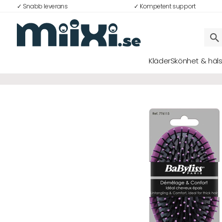
✓ Snabb leverans
✓ Kompetent support
Kläder
Skönhet & häl
Logga in
E-postadress
Lösenord
Logga in
Bli medlem i Club Miixi