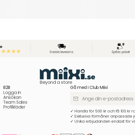
e
Snabb leverans
Spåra paket
Beyond a store
B2B
Gå med i Club Miixi
Logga in
Ansökan
Team Sales
Profilkläder
✓ Handla för 500 kr och få 100 kr r
✓ Exklusiva förmåner anpassade ju
✓ Unika erbjudanden endast för