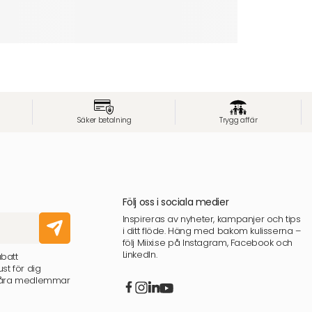
Säker betalning
Trygg affär
Följ oss i sociala medier
Inspireras av nyheter, kampanjer och tips
i ditt flöde. Häng med bakom kulisserna –
följ Miixi.se på Instagram, Facebook och
LinkedIn.
abatt
st för dig
 våra medlemmar