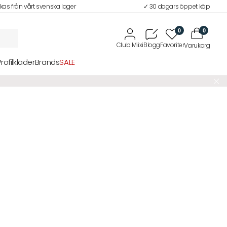
ckas från vårt svenska lager
✓ 30 dagars öppet köp
0
0
Profilkläder
Brands
SALE