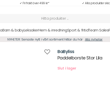
✓ Fri frakt över 499 kr*
✓ Alla produkter ski
sa
Barn & baby
Leksaker
Hem & inredning
Sport & fritid
Team Sales
NYHETER: Senaste nytt i vårt sortiment hittar du här
Alla nyheter
BaByliss
Paddelborste Stor Lila
Beskrivning