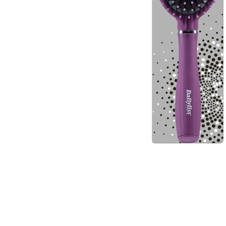
Glömt ditt lösenord?
Ansök om att bli B2B-kund