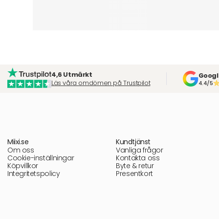
4,6 Utmärkt
Googl
Läs våra omdömen på Trustpilot
4.4/5
Miixi.se
Kundtjänst
Om oss
Vanliga frågor
Cookie-inställningar
Kontakta oss
Köpvillkor
Byte & retur
Integritetspolicy
Presentkort