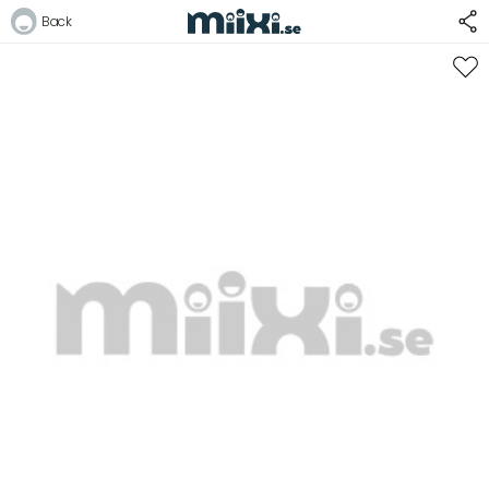
Back
Logga in
E-postadress
Lösenord
Logga in
Bli medlem i Club Miixi
Glömt ditt lösenord?
Ansök om att bli B2B-kund