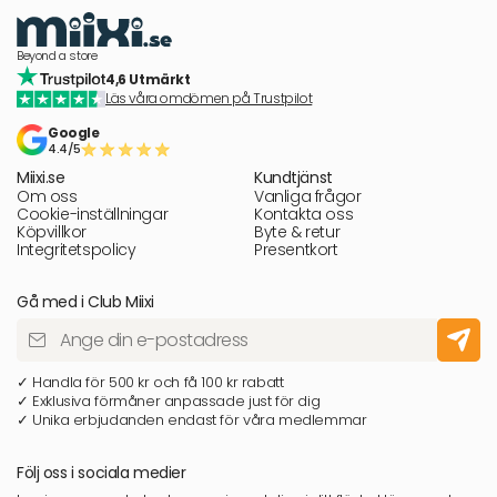
Beyond a store
4,6 Utmärkt
Läs våra omdömen på Trustpilot
Google
4.4/5
Miixi.se
Kundtjänst
Om oss
Vanliga frågor
Cookie-inställningar
Kontakta oss
Köpvillkor
Byte & retur
Integritetspolicy
Presentkort
Gå med i Club Miixi
✓ Handla för 500 kr och få 100 kr rabatt
✓ Exklusiva förmåner anpassade just för dig
✓ Unika erbjudanden endast för våra medlemmar
Följ oss i sociala medier