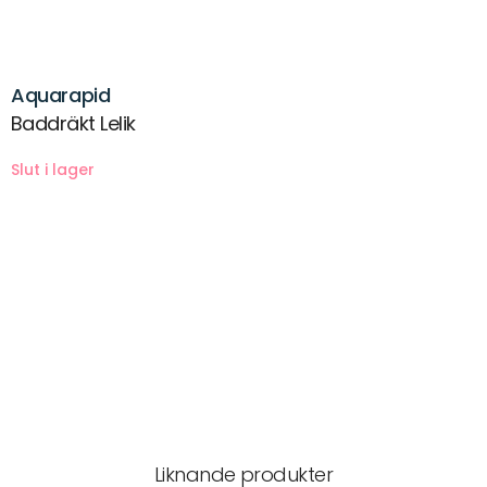
Aquarapid
Baddräkt Lelik
Beskrivning
Baddräkt Lelik De-green Early
Leverans & returer
Liknande produkter