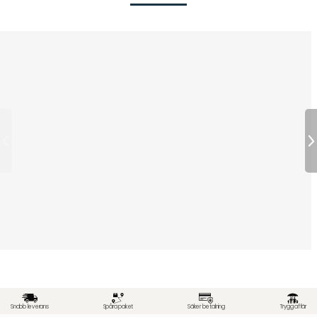
Snabb leverans
Spåra paket
Säker betalning
Trygg affär