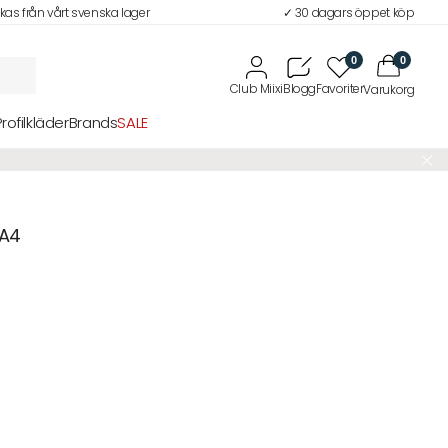
ckas från vårt svenska lager
✓ 30 dagars öppet köp
0
0
Profilkläder
Brands
SALE
 A4