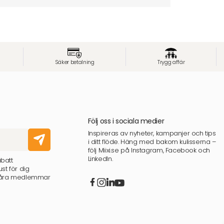
Säker betalning
Trygg affär
Följ oss i sociala medier
Inspireras av nyheter, kampanjer och tips
i ditt flöde. Häng med bakom kulisserna –
följ Miixi.se på Instagram, Facebook och
LinkedIn.
abatt
st för dig
 våra medlemmar