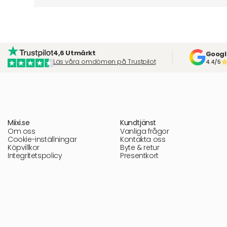
4,6 Utmärkt
Googl
Läs våra omdömen på Trustpilot
4.4/5
Miixi.se
Kundtjänst
Om oss
Vanliga frågor
Cookie-inställningar
Kontakta oss
Köpvillkor
Byte & retur
Integritetspolicy
Presentkort