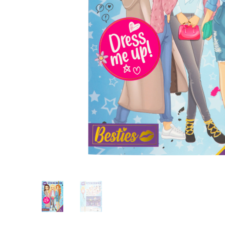
Glömt ditt lösenord?
Ansök om att bli B2B-kund