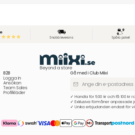
e
Snabb leverans
Spåra paket
Beyond a store
B2B
Gå med i Club Miixi
Logga in
Ansökan
Team Sales
Profilkläder
✓ Handla för 500 kr och få 100 kr r
✓ Exklusiva förmåner anpassade ju
✓ Unika erbjudanden endast för