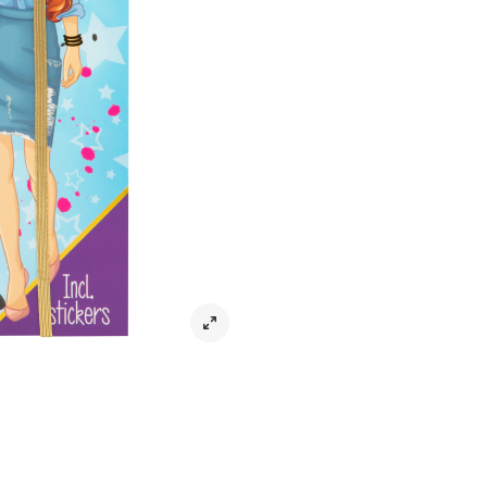
Klä upp mig klistermärke A4, 10 ark
Leverans & returer