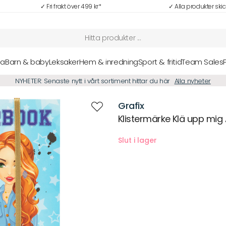
✓ Fri frakt över 499 kr*
✓ Alla produkter ski
sa
Barn & baby
Leksaker
Hem & inredning
Sport & fritid
Team Sales
NYHETER: Senaste nytt i vårt sortiment hittar du här
Alla nyheter
Grafix
Klistermärke Klä upp mig
Beskrivning