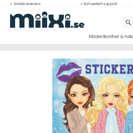
✓ Snabb leverans
✓ Kompetent support
Kläder
Skönhet & häl
Logga in
E-postadress
Lösenord
Logga in
Bli medlem i Club Miixi