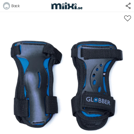
36%
Back
Logga in
E-postadress
Lösenord
Logga in
Bli medlem i Club Miixi
Glömt ditt lösenord?
Ansök om att bli B2B-kund