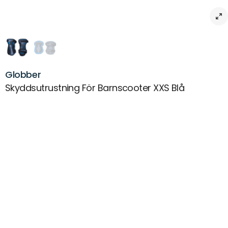
Globber
Skyddsutrustning För Barnscooter XXS Blå
Beskrivning
Extra vadderat skydd med kardborreband för maximalt skydd och
komfort.
Armbåge, handled och knäskydd i ett paket.
Ålder: 3-8 år
Artikelnr:
MX-0004822
Leverans & returer