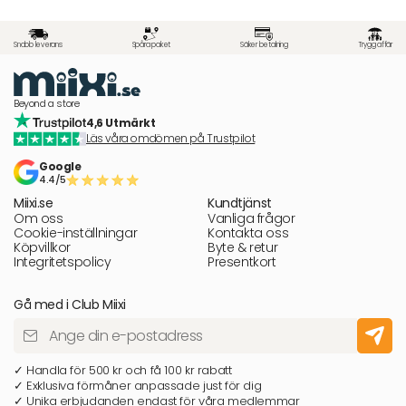
Snabb leverans
Spåra paket
Säker betalning
Trygg affär
Beyond a store
4,6 Utmärkt
Läs våra omdömen på Trustpilot
Google
4.4/5
Miixi.se
Kundtjänst
Om oss
Vanliga frågor
Cookie-inställningar
Kontakta oss
Köpvillkor
Byte & retur
Integritetspolicy
Presentkort
Gå med i Club Miixi
✓ Handla för 500 kr och få 100 kr rabatt
✓ Exklusiva förmåner anpassade just för dig
✓ Unika erbjudanden endast för våra medlemmar