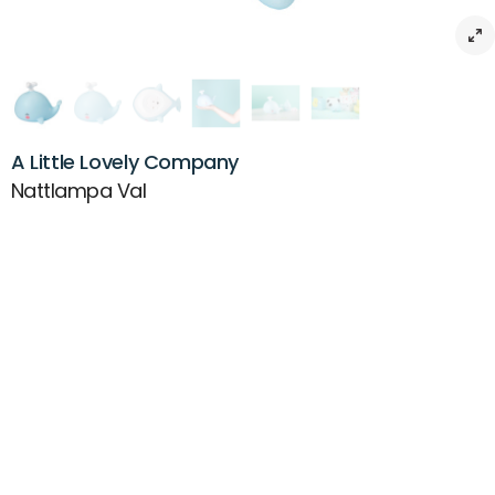
A Little Lovely Company
Nattlampa Val
Beskrivning
Nattlampa Val – Mjuk belysning för en trygg nattsömn
Denna söta, blå valnattlampa från A Little Lovely Company är perfekt
för att ge ditt barn en trygg och lugn nattsömn. Med sitt mjuka sken
hjälper den till att hålla alla sovrumsmarodörer borta innan
läggdags. Den säkra LED-lampan gör att ytan förblir sval, vilket gör
den trygg för ditt barn att ta med sig till sängen.
Lampan drivs av batterier och har en smart timerfunktion som
stänger av ljuset automatiskt efter 15 minuter för att spara batterier.
Perfekt för att skapa en rogivande miljö innan läggdags.
Material: BPA-, bly- och ftalatfri PVC