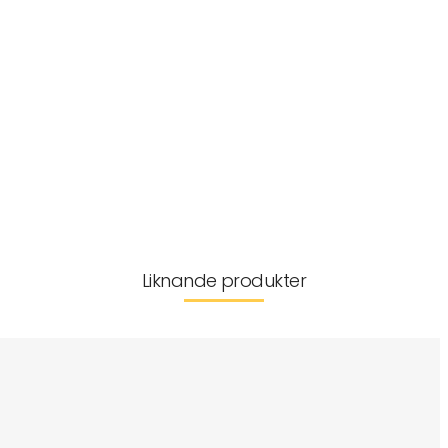
Drivs av 3 LR44-batterier (inkluderade)
Glöder i cirka 20 timmar
Artikelnr:
MX-0012909
Mått
Passar åldrar
Leverans & returer
Liknande produkter