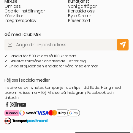
Miixi.se
Kundtjänst
Om oss
Vanliga frågor
Cookie-inställningar
Kontakta oss
Köpvillkor
Byte & retur
Integritetspolicy
Presentkort
Gå med i Club Miixi
✓ Handla för 500 kr och få 100 kr rabatt
✓ Exklusiva förmåner anpassade just för dig
✓ Unika erbjudanden endast för våra medlemmar
Följ oss i sociala medier
Inspireras av nyheter, kampanjer och tips i ditt flöde. Häng med
bakom kulisserna – följ Miixi.se på Instagram, Facebook och
LinkedIn.