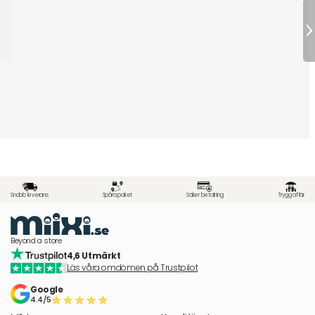
Snabb leverans
Spåra paket
Säker betalning
Trygg affär
Beyond a store
4,6 Utmärkt
Läs våra omdömen på Trustpilot
Google
4.4/5