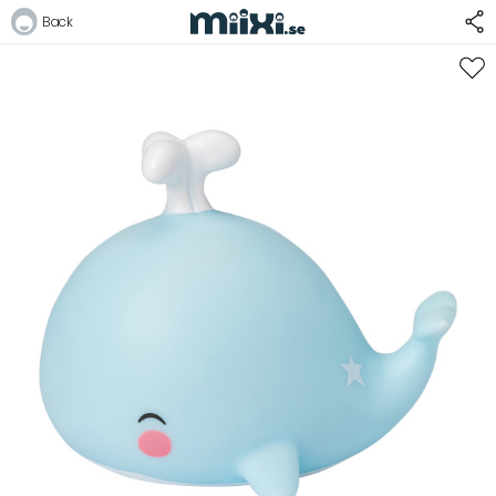
30%
Back
Logga in
E-postadress
Lösenord
Logga in
Bli medlem i Club Miixi
Glömt ditt lösenord?
Ansök om att bli B2B-kund