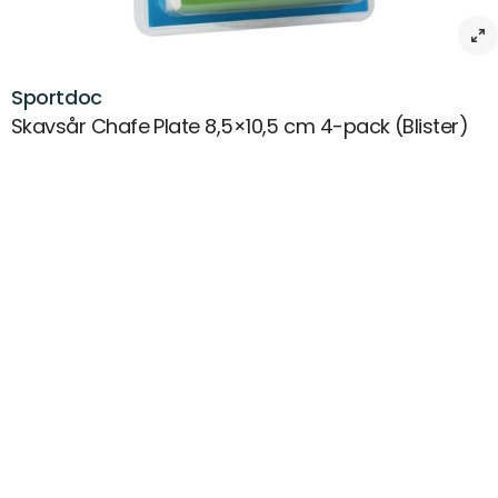
Sportdoc
Skavsår Chafe Plate 8,5×10,5 cm 4-pack (Blister)
Beskrivning
Skavsår chafe plate 8,5×10,5 cm 4-pack – enkel och effektiv
Upplev komfort och skydd med Skavsår Chafe Plate från Sportdoc.
Dessa skyddande plattor är speciellt utformade för att ge optimalt
skydd mot skavsår och blåsor, vilket gör dem till ett oumbärligt
tillbehör för alla som vill hålla sig aktiva och bekväma.
Varje platta är helt självhäftande och extremt enkel att fästa, vilket
gör dem snabba och bekväma att använda. De mäter 8,5×10,5 cm
och passar perfekt på alla känsliga områden där friktion kan uppstå.
Med 4 plattor i varje förpackning får du den perfekta mängden
skydd för flera användningar, oavsett om du tränar, vandrar eller
utför vardagliga aktiviteter.
Lita på Sportdoc för att ge din hud det skydd den behöver och säg
hej då till skavsår och blåsor en gång för alla!