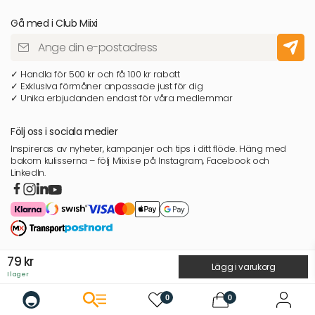
Gå med i Club Miixi
✓ Handla för 500 kr och få 100 kr rabatt
✓ Exklusiva förmåner anpassade just för dig
✓ Unika erbjudanden endast för våra medlemmar
Följ oss i sociala medier
Inspireras av nyheter, kampanjer och tips i ditt flöde. Häng med
bakom kulisserna – följ Miixi.se på Instagram, Facebook och
LinkedIn.
79
kr
Lägg i varukorg
I lager
0
0