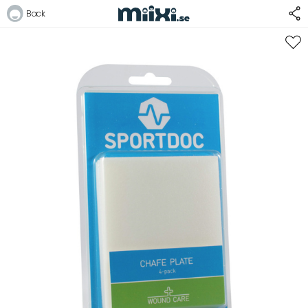
Back
Logga in
E-postadress
Lösenord
Logga in
Bli medlem i Club Miixi
Glömt ditt lösenord?
Ansök om att bli B2B-kund