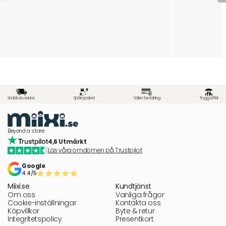
Snabb leverans
Spåra paket
Säker betalning
Trygg affär
Beyond a store
4,6 Utmärkt
Läs våra omdömen på Trustpilot
Google
4.4/5
Miixi.se
Kundtjänst
Om oss
Vanliga frågor
Cookie-inställningar
Kontakta oss
Köpvillkor
Byte & retur
Integritetspolicy
Presentkort